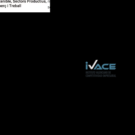
mejora de la competitividad 
sostenibilidad de las PYMES industriales,
encionado nuestro proyecto para incrementar la competitividad 
vidad mediante la adquisición de varios equipos productivos as
versiones en instalación eléctrica, con número de expedient
021351 y por importe de 71.019,90 €.
oyecto de inversión ha sido cofinanciado por el IVACE en el marc
n ARA EMPRESES 2025”.